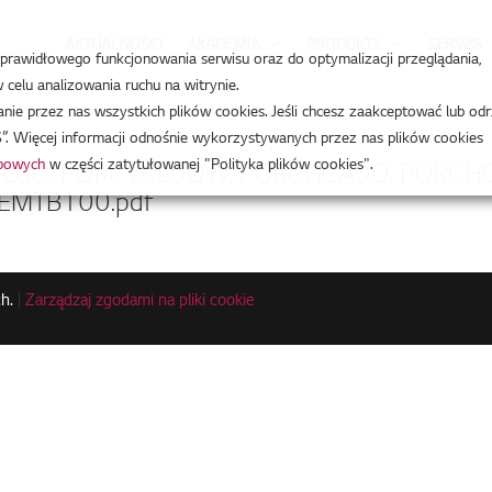
AKTUALNOŚCI
AKADEMIA
PRODUKTY
SERWIS
a prawidłowego funkcjonowania serwisu oraz do optymalizacji przeglądania,
celu analizowania ruchu na witrynie.
e przez nas wszystkich plików cookies. Jeśli chcesz zaakceptować lub odr
”. Więcej informacji odnośnie wykorzystywanych przez nas plików cookies
obowych
w części zatytułowanej "Polityka plików cookies".
0Q, PQRCVCL0QW, PQRCHCA0Q, PQRCH
EMTB100.pdf
h.
|
Zarządzaj zgodami na pliki cookie