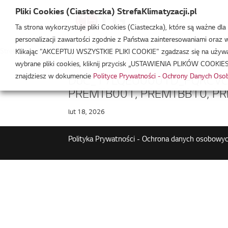
Pliki Cookies (Ciasteczka) StrefaKlimatyzacji.pl
Ta strona wykorzystuje pliki Cookies (Ciasteczka), które są ważne dl
personalizacji zawartości zgodnie z Państwa zainteresowaniami oraz w 
Strefa Klimatyzacji
/
PQRCHCA0QW
Klikając "AKCEPTUJ WSZYSTKIE PLIKI COOKIE" zgadzasz się na używani
wybrane pliki cookies, kliknij przycisk „USTAWIENIA PLIKÓW COOKIES
znajdziesz w dokumencie
Polityce Prywatności - Ochrony Danych Os
DoC_17LQEU0001D_PQRCVCL
PREMTB001, PREMTBB10, PR
lut 18, 2026
Polityka Prywatności - Ochrona danych osobowyc