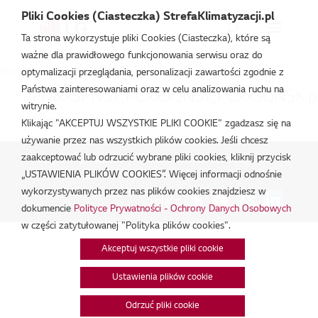
Pliki Cookies (Ciasteczka) StrefaKlimatyzacji.pl
Ta strona wykorzystuje pliki Cookies (Ciasteczka), które są
ważne dla prawidłowego funkcjonowania serwisu oraz do
Strefa Klimatyzacji
/
PM09SQ
optymalizacji przeglądania, personalizacji zawartości zgodnie z
Państwa zainteresowaniami oraz w celu analizowania ruchu na
PMxxSPNSJ_PCxxSQNSJ_PCxxSQNSK.p
witrynie.
lut 19, 2026
Klikając "AKCEPTUJ WSZYSTKIE PLIKI COOKIE" zgadzasz się na
używanie przez nas wszystkich plików cookies. Jeśli chcesz
zaakceptować lub odrzucić wybrane pliki cookies, kliknij przycisk
Polityka Prywatności - Ochrona danych osobowych.
|
„USTAWIENIA PLIKÓW COOKIES”. Więcej informacji odnośnie
Zarządzaj zgodami na pliki cookie
wykorzystywanych przez nas plików cookies znajdziesz w
Połącz:
dokumencie
Polityce Prywatności - Ochrony Danych Osobowych
w części zatytułowanej "Polityka plików cookies".
Akceptuj wszystkie pliki cookie
Ustawienia plików cookie
Odrzuć pliki cookie