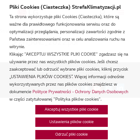
Pliki Cookies (Ciasteczka) StrefaKlimatyzacji.pl
Ta strona wykorzystuje pliki Cookies (Ciasteczka), które są
ważne dla prawidłowego funkcjonowania serwisu oraz do
Strefa Klimatyzacji
/
PM(05
optymalizacji przeglądania, personalizacji zawartości zgodnie z
Państwa zainteresowaniami oraz w celu analizowania ruchu na
PZH_RAC_2022.pdf
witrynie.
lut 18, 2026
Klikając "AKCEPTUJ WSZYSTKIE PLIKI COOKIE" zgadzasz się na
używanie przez nas wszystkich plików cookies. Jeśli chcesz
zaakceptować lub odrzucić wybrane pliki cookies, kliknij przycisk
Polityka Prywatności - Ochrona danych osobowych.
|
„USTAWIENIA PLIKÓW COOKIES”. Więcej informacji odnośnie
Zarządzaj zgodami na pliki cookie
wykorzystywanych przez nas plików cookies znajdziesz w
Połącz:
dokumencie
Polityce Prywatności - Ochrony Danych Osobowych
w części zatytułowanej "Polityka plików cookies".
Akceptuj wszystkie pliki cookie
Ustawienia plików cookie
Odrzuć pliki cookie