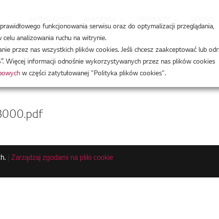
AKTUALNOŚCI
AKADEMIA
PRODUKTY
SERWIS
a prawidłowego funkcjonowania serwisu oraz do optymalizacji przeglądania,
celu analizowania ruchu na witrynie.
e przez nas wszystkich plików cookies. Jeśli chcesz zaakceptować lub odr
”. Więcej informacji odnośnie wykorzystywanych przez nas plików cookies
obowych
w części zatytułowanej "Polityka plików cookies".
000.pdf
h.
|
Zarządzaj zgodami na pliki cookie