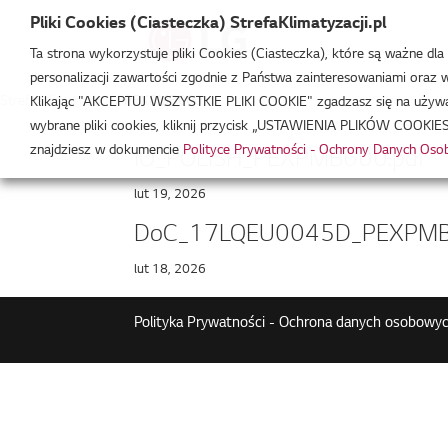
Pliki Cookies (Ciasteczka) StrefaKlimatyzacji.pl
Ta strona wykorzystuje pliki Cookies (Ciasteczka), które są ważne dl
personalizacji zawartości zgodnie z Państwa zainteresowaniami oraz w 
Strefa Klimatyzacji
/
PEXPMB000
Klikając "AKCEPTUJ WSZYSTKIE PLIKI COOKIE" zgadzasz się na używani
wybrane pliki cookies, kliknij przycisk „USTAWIENIA PLIKÓW COOKIES
znajdziesz w dokumencie
Polityce Prywatności - Ochrony Danych Os
IO_POLISH_PEXPMB000.pdf
lut 19, 2026
DoC_17LQEU0045D_PEXPMB
lut 18, 2026
Polityka Prywatności - Ochrona danych osobowyc