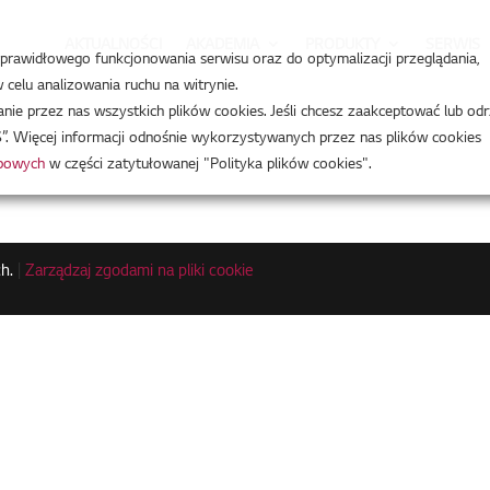
AKTUALNOŚCI
AKADEMIA
PRODUKTY
SERWIS
a prawidłowego funkcjonowania serwisu oraz do optymalizacji przeglądania,
celu analizowania ruchu na witrynie.
e przez nas wszystkich plików cookies. Jeśli chcesz zaakceptować lub odr
”. Więcej informacji odnośnie wykorzystywanych przez nas plików cookies
obowych
w części zatytułowanej "Polityka plików cookies".
h.
|
Zarządzaj zgodami na pliki cookie