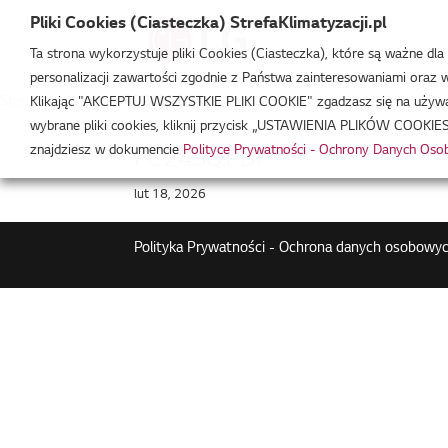
Pliki Cookies (Ciasteczka) StrefaKlimatyzacji.pl
Ta strona wykorzystuje pliki Cookies (Ciasteczka), które są ważne dl
personalizacji zawartości zgodnie z Państwa zainteresowaniami oraz w 
Strefa Klimatyzacji
/
PC24SQ.NSK
Klikając "AKCEPTUJ WSZYSTKIE PLIKI COOKIE" zgadzasz się na używani
wybrane pliki cookies, kliknij przycisk „USTAWIENIA PLIKÓW COOKIES
znajdziesz w dokumencie
Polityce Prywatności - Ochrony Danych Os
PC24SQ.PDF
lut 18, 2026
Polityka Prywatności - Ochrona danych osobowyc