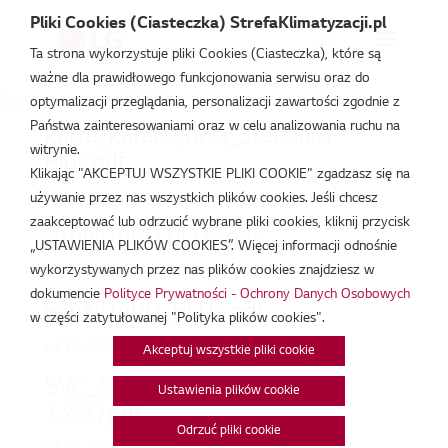
Pliki Cookies (Ciasteczka) StrefaKlimatyzacji.pl
Ta strona wykorzystuje pliki Cookies (Ciasteczka), które są
ważne dla prawidłowego funkcjonowania serwisu oraz do
Strefa Klimatyzacji
/
PC09SK
optymalizacji przeglądania, personalizacji zawartości zgodnie z
Państwa zainteresowaniami oraz w celu analizowania ruchu na
karta_katalogowa_Standard
witrynie.
Plus.pdf
Klikając "AKCEPTUJ WSZYSTKIE PLIKI COOKIE" zgadzasz się na
lut 19, 2026
używanie przez nas wszystkich plików cookies. Jeśli chcesz
zaakceptować lub odrzucić wybrane pliki cookies, kliknij przycisk
STANDARD PLUS.pdf
„USTAWIENIA PLIKÓW COOKIES”. Więcej informacji odnośnie
wykorzystywanych przez nas plików cookies znajdziesz w
lut 19, 2026
dokumencie
Polityce Prywatności - Ochrony Danych Osobowych
STANDARD_PLUS.pdf
w części zatytułowanej "Polityka plików cookies".
lut 19, 2026
Akceptuj wszystkie pliki cookie
SVC_5401376954 PC09-
Ustawienia plików cookie
12SQ.pdf
Odrzuć pliki cookie