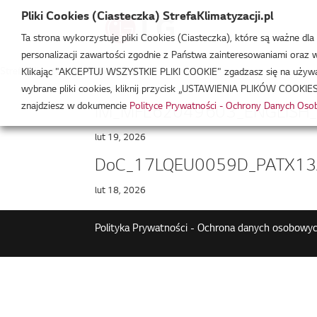
Pliki Cookies (Ciasteczka) StrefaKlimatyzacji.pl
Ta strona wykorzystuje pliki Cookies (Ciasteczka), które są ważne dl
personalizacji zawartości zgodnie z Państwa zainteresowaniami oraz w 
Strefa Klimatyzacji
/
PATX20A0E
Klikając "AKCEPTUJ WSZYSTKIE PLIKI COOKIE" zgadzasz się na używani
wybrane pliki cookies, kliknij przycisk „USTAWIENIA PLIKÓW COOKIES
znajdziesz w dokumencie
Polityce Prywatności - Ochrony Danych Os
IM_MFL62049603_ENGLISH_
lut 19, 2026
DoC_17LQEU0059D_PATX13A0
lut 18, 2026
Polityka Prywatności - Ochrona danych osobowyc