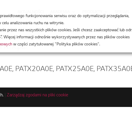
AKTUALNOŚCI
AKADEMIA
PRODUKTY
SERWIS
a prawidłowego funkcjonowania serwisu oraz do optymalizacji przeglądania,
celu analizowania ruchu na witrynie.
e przez nas wszystkich plików cookies. Jeśli chcesz zaakceptować lub odr
”. Więcej informacji odnośnie wykorzystywanych przez nas plików cookies
obowych
w części zatytułowanej "Polityka plików cookies".
PATX.pdf
E, PATX20A0E, PATX25A0E, PATX35A0E
h.
|
Zarządzaj zgodami na pliki cookie