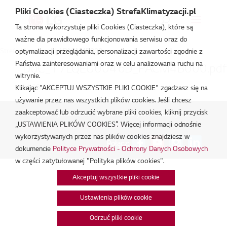
Pliki Cookies (Ciasteczka) StrefaKlimatyzacji.pl
Ta strona wykorzystuje pliki Cookies (Ciasteczka), które są
ważne dla prawidłowego funkcjonowania serwisu oraz do
Strefa Klimatyzacji
/
PACM4B000
optymalizacji przeglądania, personalizacji zawartości zgodnie z
Państwa zainteresowaniami oraz w celu analizowania ruchu na
DoC_17LQEU0046D_PACM4B000.pdf
witrynie.
lut 18, 2026
Klikając "AKCEPTUJ WSZYSTKIE PLIKI COOKIE" zgadzasz się na
używanie przez nas wszystkich plików cookies. Jeśli chcesz
zaakceptować lub odrzucić wybrane pliki cookies, kliknij przycisk
Polityka Prywatności - Ochrona danych osobowych.
|
„USTAWIENIA PLIKÓW COOKIES”. Więcej informacji odnośnie
Zarządzaj zgodami na pliki cookie
wykorzystywanych przez nas plików cookies znajdziesz w
Połącz:
dokumencie
Polityce Prywatności - Ochrony Danych Osobowych
w części zatytułowanej "Polityka plików cookies".
Akceptuj wszystkie pliki cookie
Ustawienia plików cookie
Odrzuć pliki cookie