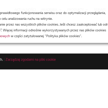
AKTUALNOŚCI
AKADEMIA
PRODUKTY
SERWIS
a prawidłowego funkcjonowania serwisu oraz do optymalizacji przeglądania,
celu analizowania ruchu na witrynie.
e przez nas wszystkich plików cookies. Jeśli chcesz zaakceptować lub odr
”. Więcej informacji odnośnie wykorzystywanych przez nas plików cookies
obowych
w części zatytułowanej "Polityka plików cookies".
h.
|
Zarządzaj zgodami na pliki cookie