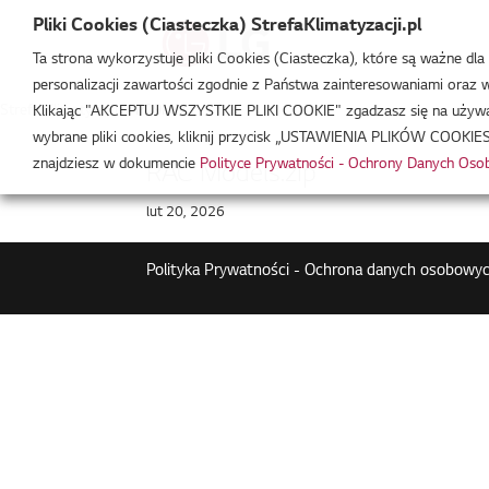
Pliki Cookies (Ciasteczka) StrefaKlimatyzacji.pl
Ta strona wykorzystuje pliki Cookies (Ciasteczka), które są ważne dl
personalizacji zawartości zgodnie z Państwa zainteresowaniami oraz w 
Strefa Klimatyzacji
/
P09MN
Klikając "AKCEPTUJ WSZYSTKIE PLIKI COOKIE" zgadzasz się na używani
wybrane pliki cookies, kliknij przycisk „USTAWIENIA PLIKÓW COOKIES
znajdziesz w dokumencie
Polityce Prywatności - Ochrony Danych Os
RAC Models.zip
lut 20, 2026
Polityka Prywatności - Ochrona danych osobowyc