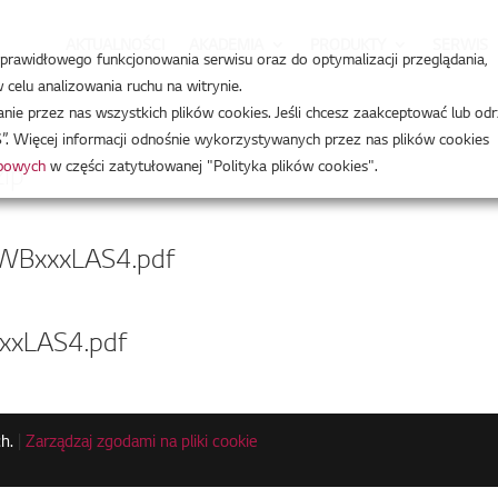
AKTUALNOŚCI
AKADEMIA
PRODUKTY
SERWIS
a prawidłowego funkcjonowania serwisu oraz do optymalizacji przeglądania,
celu analizowania ruchu na witrynie.
e przez nas wszystkich plików cookies. Jeśli chcesz zaakceptować lub odr
”. Więcej informacji odnośnie wykorzystywanych przez nas plików cookies
obowych
w części zatytułowanej "Polityka plików cookies".
zip
BxxxLAS4.pdf
xLAS4.pdf
h.
|
Zarządzaj zgodami na pliki cookie