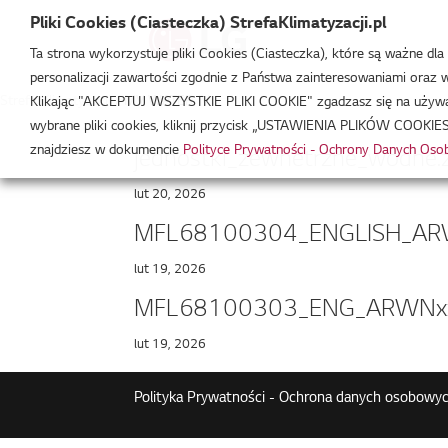
Pliki Cookies (Ciasteczka) StrefaKlimatyzacji.pl
Ta strona wykorzystuje pliki Cookies (Ciasteczka), które są ważne dl
personalizacji zawartości zgodnie z Państwa zainteresowaniami oraz w 
Strefa Klimatyzacji
/
MV WATER IV
Klikając "AKCEPTUJ WSZYSTKIE PLIKI COOKIE" zgadzasz się na używani
wybrane pliki cookies, kliknij przycisk „USTAWIENIA PLIKÓW COOKIES
znajdziesz w dokumencie
Polityce Prywatności - Ochrony Danych Os
jednostki_zewnetrzne_wodne.
lut 20, 2026
MFL68100304_ENGLISH_ARW
lut 19, 2026
MFL68100303_ENG_ARWNxx
lut 19, 2026
Polityka Prywatności - Ochrona danych osobowyc