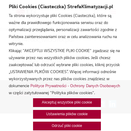
Pliki Cookies (Ciasteczka) StrefaKlimatyzacji.pl
Ta strona wykorzystuje pliki Cookies (Ciasteczka), które są
ważne dla prawidłowego funkcjonowania serwisu oraz do
Strefa Klimatyzacji
/
MU30F
optymalizacji przeglądania, personalizacji zawartości zgodnie z
Państwa zainteresowaniami oraz w celu analizowania ruchu na
MU4Rxx_MU5Rx.pdf
witrynie.
lut 19, 2026
Klikając "AKCEPTUJ WSZYSTKIE PLIKI COOKIE" zgadzasz się na
używanie przez nas wszystkich plików cookies. Jeśli chcesz
MU3Rxx_MU4Rxx.pdf
zaakceptować lub odrzucić wybrane pliki cookies, kliknij przycisk
„USTAWIENIA PLIKÓW COOKIES”. Więcej informacji odnośnie
lut 19, 2026
wykorzystywanych przez nas plików cookies znajdziesz w
dokumencie
Polityce Prywatności - Ochrony Danych Osobowych
Polityka Prywatności - Ochrona danych osobowych.
|
w części zatytułowanej "Polityka plików cookies".
Zarządzaj zgodami na pliki cookie
Akceptuj wszystkie pliki cookie
Połącz:
Ustawienia plików cookie
Odrzuć pliki cookie