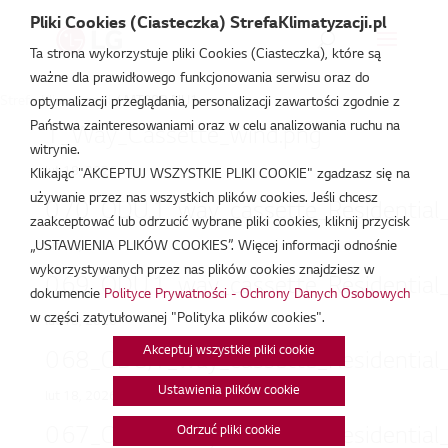
Pliki Cookies (Ciasteczka) StrefaKlimatyzacji.pl
Ta strona wykorzystuje pliki Cookies (Ciasteczka), które są
ważne dla prawidłowego funkcjonowania serwisu oraz do
Strefa Klimatyzacji
/
MT09R.NU1
optymalizacji przeglądania, personalizacji zawartości zgodnie z
Państwa zainteresowaniami oraz w celu analizowania ruchu na
1_Way_Cassette_wind.png
witrynie.
lut 18, 2026
Klikając "AKCEPTUJ WSZYSTKIE PLIKI COOKIE" zgadzasz się na
używanie przez nas wszystkich plików cookies. Jeśli chcesz
070_ODU,1_way_cassette_Residential
zaakceptować lub odrzucić wybrane pliki cookies, kliknij przycisk
„USTAWIENIA PLIKÓW COOKIES”. Więcej informacji odnośnie
lut 18, 2026
wykorzystywanych przez nas plików cookies znajdziesz w
069_ODU,1_way_cassette_Residential
dokumencie
Polityce Prywatności - Ochrony Danych Osobowych
w części zatytułowanej "Polityka plików cookies".
lut 18, 2026
Akceptuj wszystkie pliki cookie
068_ODU,1_way_cassette_Residential
Ustawienia plików cookie
lut 18, 2026
067_ODU,1_way_cassette_Residential
Odrzuć pliki cookie