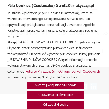
Pliki Cookies (Ciasteczka) StrefaKlimatyzacji.pl
Ta strona wykorzystuje pliki Cookies (Ciasteczka), które są
ważne dla prawidłowego funkcjonowania serwisu oraz do
Strefa Klimatyzacji
/
MT06R
optymalizacji przeglądania, personalizacji zawartości zgodnie z
Państwa zainteresowaniami oraz w celu analizowania ruchu na
MTxxRNUx_MTxxRNRx_CTxxRNRx_CTxx
witrynie.
lut 19, 2026
Klikając "AKCEPTUJ WSZYSTKIE PLIKI COOKIE" zgadzasz się na
używanie przez nas wszystkich plików cookies. Jeśli chcesz
IO_MFL67870330_Polish_MTxxR.pdf
zaakceptować lub odrzucić wybrane pliki cookies, kliknij przycisk
„USTAWIENIA PLIKÓW COOKIES”. Więcej informacji odnośnie
lut 19, 2026
wykorzystywanych przez nas plików cookies znajdziesz w
dokumencie
Polityce Prywatności - Ochrony Danych Osobowych
Polityka Prywatności - Ochrona danych osobowych.
|
w części zatytułowanej "Polityka plików cookies".
Zarządzaj zgodami na pliki cookie
Akceptuj wszystkie pliki cookie
Połącz:
Ustawienia plików cookie
Odrzuć pliki cookie