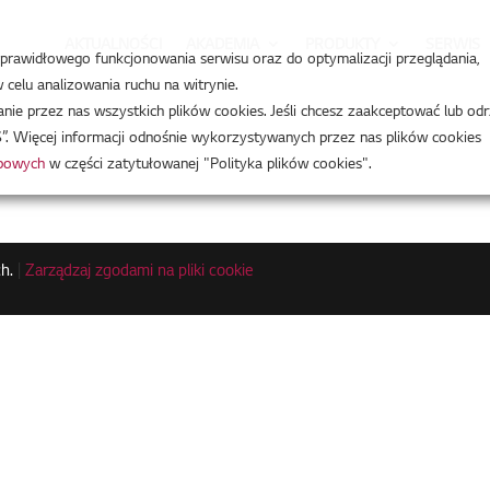
AKTUALNOŚCI
AKADEMIA
PRODUKTY
SERWIS
a prawidłowego funkcjonowania serwisu oraz do optymalizacji przeglądania,
celu analizowania ruchu na witrynie.
e przez nas wszystkich plików cookies. Jeśli chcesz zaakceptować lub odr
”. Więcej informacji odnośnie wykorzystywanych przez nas plików cookies
obowych
w części zatytułowanej "Polityka plików cookies".
h.
|
Zarządzaj zgodami na pliki cookie