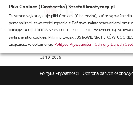
Pliki Cookies (Ciasteczka) StrefaKlimatyzacji.pl
Ta strona wykorzystuje pliki Cookies (Ciasteczka), które są ważne dl
personalizacji zawartości zgodnie z Państwa zainteresowaniami oraz w 
Strefa Klimatyzacji
/
MT06
Klikając "AKCEPTUJ WSZYSTKIE PLIKI COOKIE" zgadzasz się na używani
wybrane pliki cookies, kliknij przycisk „USTAWIENIA PLIKÓW COOKIES
znajdziesz w dokumencie
Polityce Prywatności - Ochrony Danych Os
CT09-12_MT06_08AH.dwg
lut 19, 2026
Polityka Prywatności - Ochrona danych osobowyc