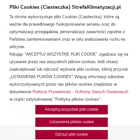
Pliki Cookies (Ciasteczka) StrefaKlimatyzacji.pl
Ta strona wykorzystuje pliki Cookies (Ciasteczka), które są
ważne dla prawidłowego funkcjonowania serwisu oraz do
Strefa Klimatyzacji
/
LZ-H080GXH4
optymalizacji przeglądania, personalizacji zawartości zgodnie z
Państwa zainteresowaniami oraz w celu analizowania ruchu na
Jednostka_wewnetrzna_ERV_025-
witrynie.
050.pdf
Klikając "AKCEPTUJ WSZYSTKIE PLIKI COOKIE" zgadzasz się na
lut 19, 2026
używanie przez nas wszystkich plików cookies. Jeśli chcesz
zaakceptować lub odrzucić wybrane pliki cookies, kliknij przycisk
Centrale wentylacyjne ERV_ERV-
„USTAWIENIA PLIKÓW COOKIES”. Więcej informacji odnośnie
DX.pdf
wykorzystywanych przez nas plików cookies znajdziesz w
dokumencie
Polityce Prywatności - Ochrony Danych Osobowych
lut 19, 2026
w części zatytułowanej "Polityka plików cookies".
IO_LZ-HxxxGXH4_Polish.pdf
Akceptuj wszystkie pliki cookie
lut 19, 2026
Ustawienia plików cookie
Polityka Prywatności - Ochrona danych osobowych.
|
Odrzuć pliki cookie