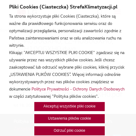
Pliki Cookies (Ciasteczka) StrefaKlimatyzacji.pl
Ta strona wykorzystuje pliki Cookies (Ciasteczka), które są
ważne dla prawidłowego funkcjonowania serwisu oraz do
Strefa Klimatyzacji
/
LZ-H080GXH0
optymalizacji przeglądania, personalizacji zawartości zgodnie z
Państwa zainteresowaniami oraz w celu analizowania ruchu na
LZ-H050GXH0, LZ-H080GXH0,
witrynie.
LZ-H100GXH0.dwg
Klikając "AKCEPTUJ WSZYSTKIE PLIKI COOKIE" zgadzasz się na
lut 19, 2026
używanie przez nas wszystkich plików cookies. Jeśli chcesz
zaakceptować lub odrzucić wybrane pliki cookies, kliknij przycisk
DoC_LZ-H080GXH0.pdf
„USTAWIENIA PLIKÓW COOKIES”. Więcej informacji odnośnie
wykorzystywanych przez nas plików cookies znajdziesz w
lut 18, 2026
dokumencie
Polityce Prywatności - Ochrony Danych Osobowych
DoC_LZ-H050-080-100GXH0.pdf
w części zatytułowanej "Polityka plików cookies".
lut 18, 2026
Akceptuj wszystkie pliki cookie
Ustawienia plików cookie
Polityka Prywatności - Ochrona danych osobowych.
|
Zarządzaj zgodami na pliki cookie
Odrzuć pliki cookie