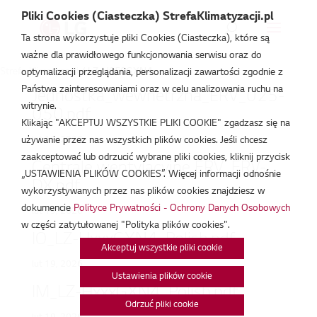
Pliki Cookies (Ciasteczka) StrefaKlimatyzacji.pl
Ta strona wykorzystuje pliki Cookies (Ciasteczka), które są
ważne dla prawidłowego funkcjonowania serwisu oraz do
Strefa Klimatyzacji
/
LZ-H050GXN4
optymalizacji przeglądania, personalizacji zawartości zgodnie z
Państwa zainteresowaniami oraz w celu analizowania ruchu na
Jednostka_wewnetrzna_ERV_025-
witrynie.
050.pdf
Klikając "AKCEPTUJ WSZYSTKIE PLIKI COOKIE" zgadzasz się na
lut 19, 2026
używanie przez nas wszystkich plików cookies. Jeśli chcesz
zaakceptować lub odrzucić wybrane pliki cookies, kliknij przycisk
Centrale wentylacyjne ERV_ERV-
„USTAWIENIA PLIKÓW COOKIES”. Więcej informacji odnośnie
DX.pdf
wykorzystywanych przez nas plików cookies znajdziesz w
dokumencie
Polityce Prywatności - Ochrony Danych Osobowych
lut 19, 2026
w części zatytułowanej "Polityka plików cookies".
IO_LZ-HxxxGXN4_Polish.pdf
Akceptuj wszystkie pliki cookie
lut 19, 2026
Ustawienia plików cookie
IM_LZ-HxxxGXN4_Polish.pdf
Odrzuć pliki cookie