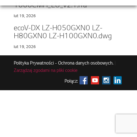
1000CMH_EU_v2.1.rfa
lut 19, 2026
ecoV-DX LZ-H050GXN0 LZ-
H80GXN0 LZ-H100GXN0.dwg
lut 19, 2026
Polityka Prywatności - Ochrona danych osobowych.
|
Zarządzaj zgodami na pliki cookie
Połącz: