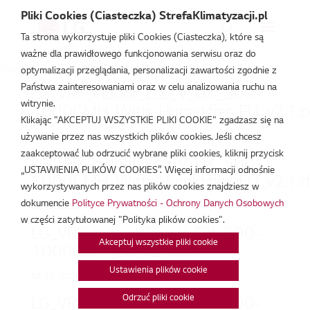
Pliki Cookies (Ciasteczka) StrefaKlimatyzacji.pl
Ta strona wykorzystuje pliki Cookies (Ciasteczka), które są
ważne dla prawidłowego funkcjonowania serwisu oraz do
Strefa Klimatyzacji
/
LZ-H050GXN0
optymalizacji przeglądania, personalizacji zawartości zgodnie z
Państwa zainteresowaniami oraz w celu analizowania ruchu na
LG_VRF_Indoor_Eco_V_DX_500-
witrynie.
1000CMH_With_Humidifier_EU_v2.1.t
Klikając "AKCEPTUJ WSZYSTKIE PLIKI COOKIE" zgadzasz się na
lut 19, 2026
używanie przez nas wszystkich plików cookies. Jeśli chcesz
zaakceptować lub odrzucić wybrane pliki cookies, kliknij przycisk
LG_VRF_Indoor_Eco_V_DX_500-
„USTAWIENIA PLIKÓW COOKIES”. Więcej informacji odnośnie
1000CMH_With_Humidifier_EU_v2.1.r
wykorzystywanych przez nas plików cookies znajdziesz w
dokumencie
Polityce Prywatności - Ochrony Danych Osobowych
lut 19, 2026
w części zatytułowanej "Polityka plików cookies".
LG_VRF_Indoor_Eco_V_DX_500-
Akceptuj wszystkie pliki cookie
1000CMH_EU_v2.1.txt
Ustawienia plików cookie
lut 19, 2026
Odrzuć pliki cookie
LG_VRF_Indoor_Eco_V_DX_500-