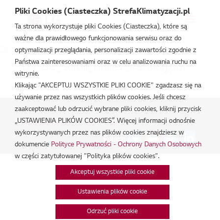
Pliki Cookies (Ciasteczka) StrefaKlimatyzacji.pl
Ta strona wykorzystuje pliki Cookies (Ciasteczka), które są
ważne dla prawidłowego funkcjonowania serwisu oraz do
Strefa Klimatyzacji
/
KCHHxxxLDGC
optymalizacji przeglądania, personalizacji zawartości zgodnie z
Państwa zainteresowaniami oraz w celu analizowania ruchu na
LG_GC_Scroll_Chiller_Katalog.pdf
witrynie.
lut 19, 2026
Klikając "AKCEPTUJ WSZYSTKIE PLIKI COOKIE" zgadzasz się na
używanie przez nas wszystkich plików cookies. Jeśli chcesz
zaakceptować lub odrzucić wybrane pliki cookies, kliknij przycisk
Polityka Prywatności - Ochrona danych osobowych.
|
„USTAWIENIA PLIKÓW COOKIES”. Więcej informacji odnośnie
Zarządzaj zgodami na pliki cookie
wykorzystywanych przez nas plików cookies znajdziesz w
Połącz:
dokumencie
Polityce Prywatności - Ochrony Danych Osobowych
w części zatytułowanej "Polityka plików cookies".
Akceptuj wszystkie pliki cookie
Ustawienia plików cookie
Odrzuć pliki cookie