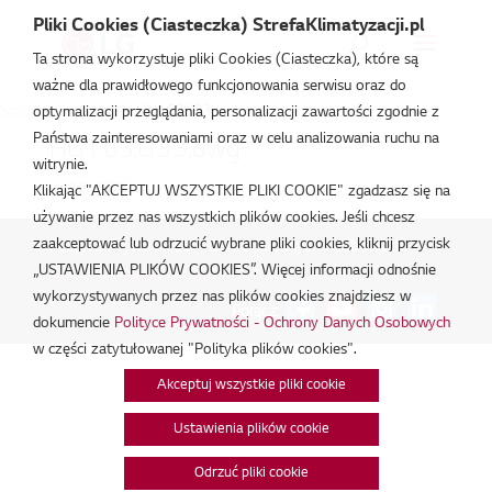
Pliki Cookies (Ciasteczka) StrefaKlimatyzacji.pl
Ta strona wykorzystuje pliki Cookies (Ciasteczka), które są
ważne dla prawidłowego funkcjonowania serwisu oraz do
Strefa Klimatyzacji
/
HU163U33
optymalizacji przeglądania, personalizacji zawartości zgodnie z
Państwa zainteresowaniami oraz w celu analizowania ruchu na
HU163.U33.dwg
witrynie.
lut 19, 2026
Klikając "AKCEPTUJ WSZYSTKIE PLIKI COOKIE" zgadzasz się na
używanie przez nas wszystkich plików cookies. Jeśli chcesz
zaakceptować lub odrzucić wybrane pliki cookies, kliknij przycisk
Polityka Prywatności - Ochrona danych osobowych.
|
„USTAWIENIA PLIKÓW COOKIES”. Więcej informacji odnośnie
Zarządzaj zgodami na pliki cookie
wykorzystywanych przez nas plików cookies znajdziesz w
Połącz:
dokumencie
Polityce Prywatności - Ochrony Danych Osobowych
w części zatytułowanej "Polityka plików cookies".
Akceptuj wszystkie pliki cookie
Ustawienia plików cookie
Odrzuć pliki cookie