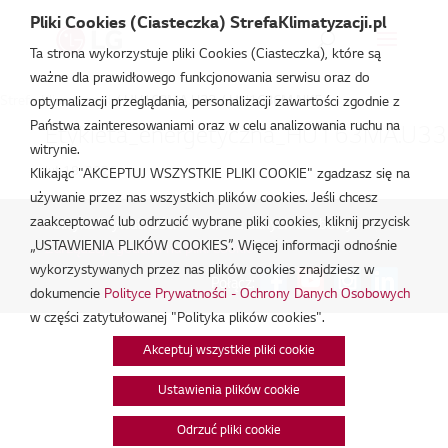
Pliki Cookies (Ciasteczka) StrefaKlimatyzacji.pl
Ta strona wykorzystuje pliki Cookies (Ciasteczka), które są
ważne dla prawidłowego funkcjonowania serwisu oraz do
Strefa Klimatyzacji
/
HU163MA.U33 / HN1636M.NK5
optymalizacji przeglądania, personalizacji zawartości zgodnie z
Państwa zainteresowaniami oraz w celu analizowania ruchu na
Etykieta_energetyczna_HU163MA.U3
witrynie.
lut 18, 2026
Klikając "AKCEPTUJ WSZYSTKIE PLIKI COOKIE" zgadzasz się na
używanie przez nas wszystkich plików cookies. Jeśli chcesz
zaakceptować lub odrzucić wybrane pliki cookies, kliknij przycisk
Polityka Prywatności - Ochrona danych osobowych.
|
„USTAWIENIA PLIKÓW COOKIES”. Więcej informacji odnośnie
Zarządzaj zgodami na pliki cookie
wykorzystywanych przez nas plików cookies znajdziesz w
Połącz:
dokumencie
Polityce Prywatności - Ochrony Danych Osobowych
w części zatytułowanej "Polityka plików cookies".
Akceptuj wszystkie pliki cookie
Ustawienia plików cookie
Odrzuć pliki cookie