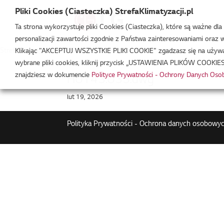
Pliki Cookies (Ciasteczka) StrefaKlimatyzacji.pl
Ta strona wykorzystuje pliki Cookies (Ciasteczka), które są ważne dl
personalizacji zawartości zgodnie z Państwa zainteresowaniami oraz w 
Strefa Klimatyzacji
/
HU143U33
Klikając "AKCEPTUJ WSZYSTKIE PLIKI COOKIE" zgadzasz się na używani
wybrane pliki cookies, kliknij przycisk „USTAWIENIA PLIKÓW COOKIES
znajdziesz w dokumencie
Polityce Prywatności - Ochrony Danych Os
HU143.U33.dwg
lut 19, 2026
Polityka Prywatności - Ochrona danych osobowyc