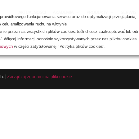
AKTUALNOŚCI
AKADEMIA
PRODUKTY
SERWIS
a prawidłowego funkcjonowania serwisu oraz do optymalizacji przeglądania,
celu analizowania ruchu na witrynie.
e przez nas wszystkich plików cookies. Jeśli chcesz zaakceptować lub odr
”. Więcej informacji odnośnie wykorzystywanych przez nas plików cookies
obowych
w części zatytułowanej "Polityka plików cookies".
h.
|
Zarządzaj zgodami na pliki cookie