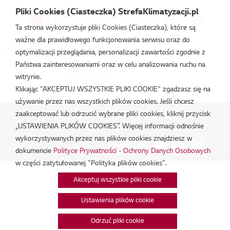
Pliki Cookies (Ciasteczka) StrefaKlimatyzacji.pl
Ta strona wykorzystuje pliki Cookies (Ciasteczka), które są
ważne dla prawidłowego funkcjonowania serwisu oraz do
Strefa Klimatyzacji
/
HU141U33
optymalizacji przeglądania, personalizacji zawartości zgodnie z
Państwa zainteresowaniami oraz w celu analizowania ruchu na
HU141.U33.dwg
witrynie.
lut 19, 2026
Klikając "AKCEPTUJ WSZYSTKIE PLIKI COOKIE" zgadzasz się na
używanie przez nas wszystkich plików cookies. Jeśli chcesz
zaakceptować lub odrzucić wybrane pliki cookies, kliknij przycisk
Polityka Prywatności - Ochrona danych osobowych.
|
„USTAWIENIA PLIKÓW COOKIES”. Więcej informacji odnośnie
Zarządzaj zgodami na pliki cookie
wykorzystywanych przez nas plików cookies znajdziesz w
Połącz:
dokumencie
Polityce Prywatności - Ochrony Danych Osobowych
w części zatytułowanej "Polityka plików cookies".
Akceptuj wszystkie pliki cookie
Ustawienia plików cookie
Odrzuć pliki cookie