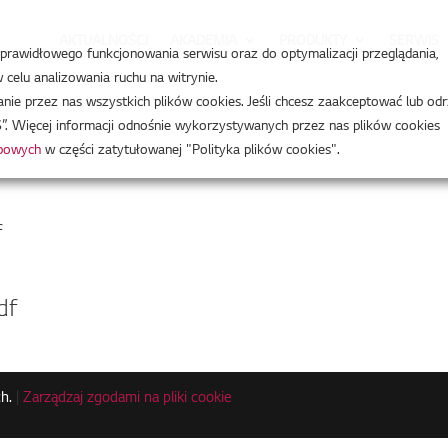
AKTUALNOŚCI
AKADEMIA
PRODUKTY
SERWIS
a prawidłowego funkcjonowania serwisu oraz do optymalizacji przeglądania,
celu analizowania ruchu na witrynie.
e przez nas wszystkich plików cookies. Jeśli chcesz zaakceptować lub odr
”. Więcej informacji odnośnie wykorzystywanych przez nas plików cookies
obowych
w części zatytułowanej "Polityka plików cookies".
f
f
df
h.
|
Zarządzaj zgodami na pliki cookie