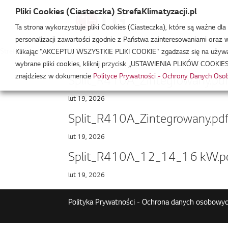
Pliki Cookies (Ciasteczka) StrefaKlimatyzacji.pl
Ta strona wykorzystuje pliki Cookies (Ciasteczka), które są ważne dl
personalizacji zawartości zgodnie z Państwa zainteresowaniami oraz w 
Strefa Klimatyzacji
/
HU123
Klikając "AKCEPTUJ WSZYSTKIE PLIKI COOKIE" zgadzasz się na używani
wybrane pliki cookies, kliknij przycisk „USTAWIENIA PLIKÓW COOKIES
znajdziesz w dokumencie
Polityce Prywatności - Ochrony Danych Os
Split_R410A_Zintegrowany.pd
lut 19, 2026
Split_R410A_Zintegrowany.pd
lut 19, 2026
Split_R410A_12_14_16 kW.p
lut 19, 2026
Polityka Prywatności - Ochrona danych osobowyc