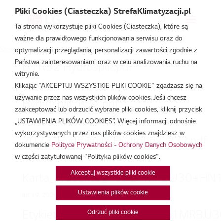
Pliki Cookies (Ciasteczka) StrefaKlimatyzacji.pl
Ta strona wykorzystuje pliki Cookies (Ciasteczka), które są
ważne dla prawidłowego funkcjonowania serwisu oraz do
Strefa Klimatyzacji
/
HU121MRB
optymalizacji przeglądania, personalizacji zawartości zgodnie z
Państwa zainteresowaniami oraz w celu analizowania ruchu na
LG R32 Hydrosplit.pdf
witrynie.
lut 19, 2026
Klikając "AKCEPTUJ WSZYSTKIE PLIKI COOKIE" zgadzasz się na
używanie przez nas wszystkich plików cookies. Jeśli chcesz
Hydrosplit_R32.pdf
zaakceptować lub odrzucić wybrane pliki cookies, kliknij przycisk
„USTAWIENIA PLIKÓW COOKIES”. Więcej informacji odnośnie
lut 19, 2026
wykorzystywanych przez nas plików cookies znajdziesz w
2023_Hydrosplit_Hydrobox_R32.pdf
dokumencie
Polityce Prywatności - Ochrony Danych Osobowych
w części zatytułowanej "Polityka plików cookies".
lut 19, 2026
Akceptuj wszystkie pliki cookie
Karta_Produktu_HU121MRB.U30+HN
Ustawienia plików cookie
lut 19, 2026
Etykieta_energetyczna_HU121MRB.
Odrzuć pliki cookie