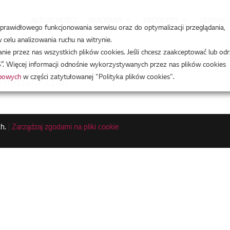
AKTUALNOŚCI
AKADEMIA
PRODUKTY
SERWIS
a prawidłowego funkcjonowania serwisu oraz do optymalizacji przeglądania,
celu analizowania ruchu na witrynie.
e przez nas wszystkich plików cookies. Jeśli chcesz zaakceptować lub odr
”. Więcej informacji odnośnie wykorzystywanych przez nas plików cookies
obowych
w części zatytułowanej "Polityka plików cookies".
1MRB.U30.pdf
h.
|
Zarządzaj zgodami na pliki cookie