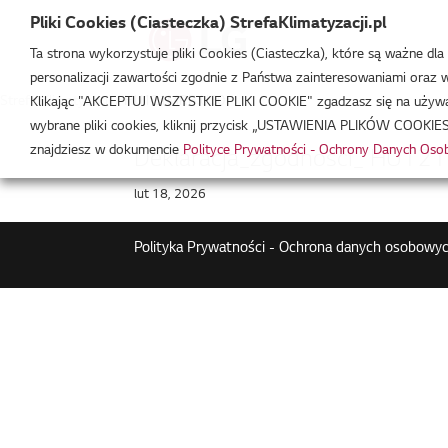
Pliki Cookies (Ciasteczka) StrefaKlimatyzacji.pl
Ta strona wykorzystuje pliki Cookies (Ciasteczka), które są ważne dl
personalizacji zawartości zgodnie z Państwa zainteresowaniami oraz w 
Strefa Klimatyzacji
/
HU121MRB.U30
Klikając "AKCEPTUJ WSZYSTKIE PLIKI COOKIE" zgadzasz się na używani
wybrane pliki cookies, kliknij przycisk „USTAWIENIA PLIKÓW COOKIES
znajdziesz w dokumencie
Polityce Prywatności - Ochrony Danych Os
Deklaracja_zgodnosci_ HU12
lut 18, 2026
Polityka Prywatności - Ochrona danych osobowyc