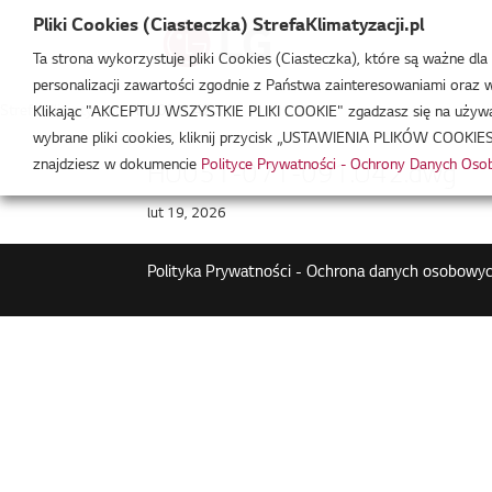
Pliki Cookies (Ciasteczka) StrefaKlimatyzacji.pl
Ta strona wykorzystuje pliki Cookies (Ciasteczka), które są ważne dl
personalizacji zawartości zgodnie z Państwa zainteresowaniami oraz w 
Strefa Klimatyzacji
/
HU091U42
Klikając "AKCEPTUJ WSZYSTKIE PLIKI COOKIE" zgadzasz się na używani
wybrane pliki cookies, kliknij przycisk „USTAWIENIA PLIKÓW COOKIES
znajdziesz w dokumencie
Polityce Prywatności - Ochrony Danych Os
HU051-071-091.U42.dwg
lut 19, 2026
Polityka Prywatności - Ochrona danych osobowyc