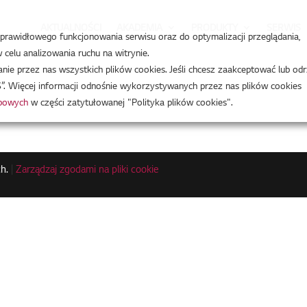
AKTUALNOŚCI
AKADEMIA
PRODUKTY
SERWIS
a prawidłowego funkcjonowania serwisu oraz do optymalizacji przeglądania,
celu analizowania ruchu na witrynie.
e przez nas wszystkich plików cookies. Jeśli chcesz zaakceptować lub odr
”. Więcej informacji odnośnie wykorzystywanych przez nas plików cookies
obowych
w części zatytułowanej "Polityka plików cookies".
h.
|
Zarządzaj zgodami na pliki cookie