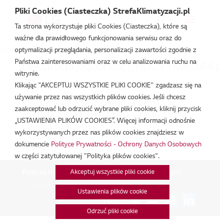
Pliki Cookies (Ciasteczka) StrefaKlimatyzacji.pl
Ta strona wykorzystuje pliki Cookies (Ciasteczka), które są
ważne dla prawidłowego funkcjonowania serwisu oraz do
Strefa Klimatyzacji
/
HU071MR.U44
optymalizacji przeglądania, personalizacji zawartości zgodnie z
Państwa zainteresowaniami oraz w celu analizowania ruchu na
Deklaracja_zgodnosci_HU071MR.U44.
witrynie.
lut 18, 2026
Klikając "AKCEPTUJ WSZYSTKIE PLIKI COOKIE" zgadzasz się na
używanie przez nas wszystkich plików cookies. Jeśli chcesz
Certyfikat KEYMARK Therma V
zaakceptować lub odrzucić wybrane pliki cookies, kliknij przycisk
Split R32_HU051MR HU071MR
„USTAWIENIA PLIKÓW COOKIES”. Więcej informacji odnośnie
HU091MR.pdf
wykorzystywanych przez nas plików cookies znajdziesz w
dokumencie
Polityce Prywatności - Ochrony Danych Osobowych
lut 18, 2026
w części zatytułowanej "Polityka plików cookies".
Akceptuj wszystkie pliki cookie
Polityka Prywatności - Ochrona danych osobowych.
|
Zarządzaj zgodami na pliki cookie
Ustawienia plików cookie
Połącz:
Odrzuć pliki cookie