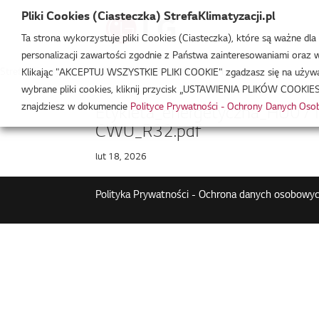
Pliki Cookies (Ciasteczka) StrefaKlimatyzacji.pl
Ta strona wykorzystuje pliki Cookies (Ciasteczka), które są ważne dl
personalizacji zawartości zgodnie z Państwa zainteresowaniami oraz w 
Strefa Klimatyzacji
/
HU071MR.U44 / HN0916T.NB1
Klikając "AKCEPTUJ WSZYSTKIE PLIKI COOKIE" zgadzasz się na używani
wybrane pliki cookies, kliknij przycisk „USTAWIENIA PLIKÓW COOKIES
znajdziesz w dokumencie
Polityce Prywatności - Ochrony Danych Os
Etykieta_energetyczna_HU07
CWU_R32.pdf
lut 18, 2026
Polityka Prywatności - Ochrona danych osobowyc