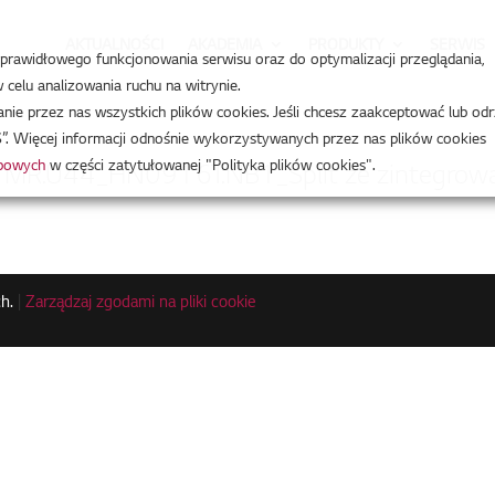
AKTUALNOŚCI
AKADEMIA
PRODUKTY
SERWIS
a prawidłowego funkcjonowania serwisu oraz do optymalizacji przeglądania,
celu analizowania ruchu na witrynie.
e przez nas wszystkich plików cookies. Jeśli chcesz zaakceptować lub odr
”. Więcej informacji odnośnie wykorzystywanych przez nas plików cookies
obowych
w części zatytułowanej "Polityka plików cookies".
1MR.U44_HN0916T.NB1_Split ze zintegrowa
h.
|
Zarządzaj zgodami na pliki cookie