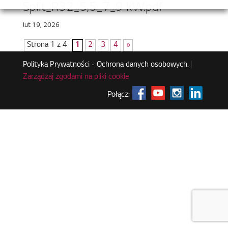
Split_R32_5,5_7_9 kW.pdf
lut 19, 2026
Strona 1 z 4
1
2
3
4
»
Polityka Prywatności - Ochrona danych osobowych.
|
Zarządzaj zgodami na pliki cookie
Połącz: