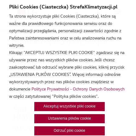
Pliki Cookies (Ciasteczka) StrefaKlimatyzacji.pl
Ta strona wykorzystuje pliki Cookies (Ciasteczka), które są
ważne dla prawidłowego funkcjonowania serwisu oraz do
Strefa Klimatyzacji
/
HU051MR
optymalizacji przeglądania, personalizacji zawartości zgodnie z
Państwa zainteresowaniami oraz w celu analizowania ruchu na
Therma-V-Split_Hydro_Box.pdf
witrynie.
lut 19, 2026
Klikając "AKCEPTUJ WSZYSTKIE PLIKI COOKIE" zgadzasz się na
używanie przez nas wszystkich plików cookies. Jeśli chcesz
Therma_V_IWT.pdf
zaakceptować lub odrzucić wybrane pliki cookies, kliknij przycisk
„USTAWIENIA PLIKÓW COOKIES”. Więcej informacji odnośnie
lut 19, 2026
wykorzystywanych przez nas plików cookies znajdziesz w
LG ThermaV IWT.pdf
dokumencie
Polityce Prywatności - Ochrony Danych Osobowych
w części zatytułowanej "Polityka plików cookies".
lut 19, 2026
Akceptuj wszystkie pliki cookie
Split_R32_5,5_7_9kW
HN091MR.NK5.pdf
Ustawienia plików cookie
lut 19, 2026
Odrzuć pliki cookie