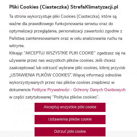
Pliki Cookies (Ciasteczka) StrefaKlimatyzacji.pl
Ta strona wykorzystuje pliki Cookies (Ciasteczka), które są
ważne dla prawidłowego funkcjonowania serwisu oraz do
Strefa Klimatyzacji
/
HU051MR.U44
optymalizacji przeglądania, personalizacji zawartości zgodnie z
Państwa zainteresowaniami oraz w celu analizowania ruchu na
Etykieta HU051MR.U44 +
witrynie.
HN0913T.NK0.pdf
Klikając "AKCEPTUJ WSZYSTKIE PLIKI COOKIE" zgadzasz się na
lut 18, 2026
używanie przez nas wszystkich plików cookies. Jeśli chcesz
zaakceptować lub odrzucić wybrane pliki cookies, kliknij przycisk
Deklaracja_zgodnosci_HU051MR.U44.
„USTAWIENIA PLIKÓW COOKIES”. Więcej informacji odnośnie
wykorzystywanych przez nas plików cookies znajdziesz w
lut 18, 2026
dokumencie
Polityce Prywatności - Ochrony Danych Osobowych
Certyfikat KEYMARK Therma V
w części zatytułowanej "Polityka plików cookies".
Split R32_HU051MR HU071MR
Akceptuj wszystkie pliki cookie
HU091MR.pdf
Ustawienia plików cookie
lut 18, 2026
Odrzuć pliki cookie