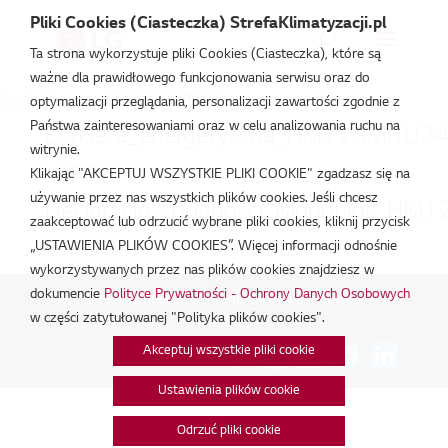
Pliki Cookies (Ciasteczka) StrefaKlimatyzacji.pl
Ta strona wykorzystuje pliki Cookies (Ciasteczka), które są
ważne dla prawidłowego funkcjonowania serwisu oraz do
Strefa Klimatyzacji
/
HM123MR.U34
optymalizacji przeglądania, personalizacji zawartości zgodnie z
Państwa zainteresowaniami oraz w celu analizowania ruchu na
Etykieta_energetyczna_HM123MR.U34
witrynie.
lut 18, 2026
Klikając "AKCEPTUJ WSZYSTKIE PLIKI COOKIE" zgadzasz się na
używanie przez nas wszystkich plików cookies. Jeśli chcesz
Deklaracja_zgodnosci_Monobloc_HM1
zaakceptować lub odrzucić wybrane pliki cookies, kliknij przycisk
„USTAWIENIA PLIKÓW COOKIES”. Więcej informacji odnośnie
lut 18, 2026
wykorzystywanych przez nas plików cookies znajdziesz w
dokumencie
Polityce Prywatności - Ochrony Danych Osobowych
Polityka Prywatności - Ochrona danych osobowych.
|
w części zatytułowanej "Polityka plików cookies".
Zarządzaj zgodami na pliki cookie
Akceptuj wszystkie pliki cookie
Połącz:
Ustawienia plików cookie
Odrzuć pliki cookie