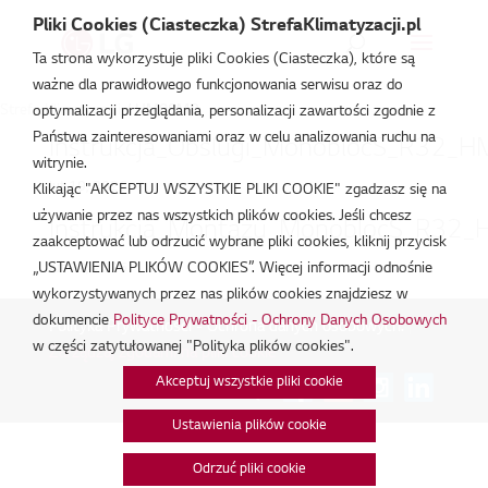
Pliki Cookies (Ciasteczka) StrefaKlimatyzacji.pl
Ta strona wykorzystuje pliki Cookies (Ciasteczka), które są
ważne dla prawidłowego funkcjonowania serwisu oraz do
Strefa Klimatyzacji
/
HM09MR
optymalizacji przeglądania, personalizacji zawartości zgodnie z
Państwa zainteresowaniami oraz w celu analizowania ruchu na
Instrukcja_Obslugi_MonoblocS_R32_H
witrynie.
lut 19, 2026
Klikając "AKCEPTUJ WSZYSTKIE PLIKI COOKIE" zgadzasz się na
używanie przez nas wszystkich plików cookies. Jeśli chcesz
Instrukcja_Montazu_MonoblocS_R32_
zaakceptować lub odrzucić wybrane pliki cookies, kliknij przycisk
„USTAWIENIA PLIKÓW COOKIES”. Więcej informacji odnośnie
lut 19, 2026
wykorzystywanych przez nas plików cookies znajdziesz w
dokumencie
Polityce Prywatności - Ochrony Danych Osobowych
Polityka Prywatności - Ochrona danych osobowych.
|
w części zatytułowanej "Polityka plików cookies".
Zarządzaj zgodami na pliki cookie
Akceptuj wszystkie pliki cookie
Połącz:
Ustawienia plików cookie
Odrzuć pliki cookie