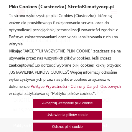
Pliki Cookies (Ciasteczka) StrefaKlimatyzacji.pl
Ta strona wykorzystuje pliki Cookies (Ciasteczka), które są
ważne dla prawidłowego funkcjonowania serwisu oraz do
Strefa Klimatyzacji
/
HM091MRS
optymalizacji przeglądania, personalizacji zawartości zgodnie z
Państwa zainteresowaniami oraz w celu analizowania ruchu na
MonoblocSilent.pdf
witrynie.
lut 19, 2026
Klikając "AKCEPTUJ WSZYSTKIE PLIKI COOKIE" zgadzasz się na
używanie przez nas wszystkich plików cookies. Jeśli chcesz
Instrukcja_Obslugi_Monobloc
zaakceptować lub odrzucić wybrane pliki cookies, kliknij przycisk
Silent R32_HM091MRS.U33.pdf
„USTAWIENIA PLIKÓW COOKIES”. Więcej informacji odnośnie
wykorzystywanych przez nas plików cookies znajdziesz w
lut 19, 2026
dokumencie
Polityce Prywatności - Ochrony Danych Osobowych
Instrukcja_Montazu_Monobloc
w części zatytułowanej "Polityka plików cookies".
Silent R32_HM091MRS.U33.pdf
Akceptuj wszystkie pliki cookie
lut 19, 2026
Ustawienia plików cookie
Polityka Prywatności - Ochrona danych osobowych.
|
Odrzuć pliki cookie