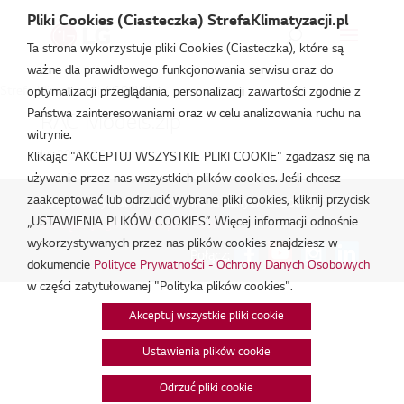
Pliki Cookies (Ciasteczka) StrefaKlimatyzacji.pl
Ta strona wykorzystuje pliki Cookies (Ciasteczka), które są
ważne dla prawidłowego funkcjonowania serwisu oraz do
Strefa Klimatyzacji
/
G09WL
optymalizacji przeglądania, personalizacji zawartości zgodnie z
Państwa zainteresowaniami oraz w celu analizowania ruchu na
RAC Models.zip
witrynie.
lut 20, 2026
Klikając "AKCEPTUJ WSZYSTKIE PLIKI COOKIE" zgadzasz się na
używanie przez nas wszystkich plików cookies. Jeśli chcesz
zaakceptować lub odrzucić wybrane pliki cookies, kliknij przycisk
Polityka Prywatności - Ochrona danych osobowych.
|
„USTAWIENIA PLIKÓW COOKIES”. Więcej informacji odnośnie
Zarządzaj zgodami na pliki cookie
wykorzystywanych przez nas plików cookies znajdziesz w
Połącz:
dokumencie
Polityce Prywatności - Ochrony Danych Osobowych
w części zatytułowanej "Polityka plików cookies".
Akceptuj wszystkie pliki cookie
Ustawienia plików cookie
Odrzuć pliki cookie