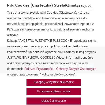
Pliki Cookies (Ciasteczka) StrefaKlimatyzacji.pl
Ta strona wykorzystuje pliki Cookies (Ciasteczka), które są
ważne dla prawidłowego funkcjonowania serwisu oraz do
Strefa Klimatyzacji
/
FM56AH.U34
optymalizacji przeglądania, personalizacji zawartości zgodnie z
Państwa zainteresowaniami oraz w celu analizowania ruchu na
IM_FMxxAH.U34_Polish.pdf
witrynie.
lut 19, 2026
Klikając "AKCEPTUJ WSZYSTKIE PLIKI COOKIE" zgadzasz się na
używanie przez nas wszystkich plików cookies. Jeśli chcesz
zaakceptować lub odrzucić wybrane pliki cookies, kliknij przycisk
Polityka Prywatności - Ochrona danych osobowych.
|
„USTAWIENIA PLIKÓW COOKIES”. Więcej informacji odnośnie
Zarządzaj zgodami na pliki cookie
wykorzystywanych przez nas plików cookies znajdziesz w
Połącz:
dokumencie
Polityce Prywatności - Ochrony Danych Osobowych
w części zatytułowanej "Polityka plików cookies".
Akceptuj wszystkie pliki cookie
Ustawienia plików cookie
Odrzuć pliki cookie