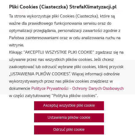
Pliki Cookies (Ciasteczka) StrefaKlimatyzacji.pl
Ta strona wykorzystuje pliki Cookies (Ciasteczka), które są
ważne dla prawidłowego funkcjonowania serwisu oraz do
Strefa Klimatyzacji
/
EZ18CYN.CSK1
optymalizacji przeglądania, personalizacji zawartości zgodnie z
Państwa zainteresowaniami oraz w celu analizowania ruchu na
DUALCOOL SPECIAL E
witrynie.
cze 5, 2026
Klikając "AKCEPTUJ WSZYSTKIE PLIKI COOKIE" zgadzasz się na
używanie przez nas wszystkich plików cookies. Jeśli chcesz
zaakceptować lub odrzucić wybrane pliki cookies, kliknij przycisk
Polityka Prywatności - Ochrona danych osobowych.
|
„USTAWIENIA PLIKÓW COOKIES”. Więcej informacji odnośnie
Zarządzaj zgodami na pliki cookie
wykorzystywanych przez nas plików cookies znajdziesz w
Połącz:
dokumencie
Polityce Prywatności - Ochrony Danych Osobowych
w części zatytułowanej "Polityka plików cookies".
Akceptuj wszystkie pliki cookie
Ustawienia plików cookie
Odrzuć pliki cookie