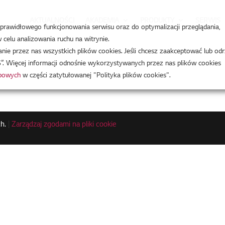
AKTUALNOŚCI
AKADEMIA
PRODUKTY
SERWIS
a prawidłowego funkcjonowania serwisu oraz do optymalizacji przeglądania,
celu analizowania ruchu na witrynie.
e przez nas wszystkich plików cookies. Jeśli chcesz zaakceptować lub odr
”. Więcej informacji odnośnie wykorzystywanych przez nas plików cookies
obowych
w części zatytułowanej "Polityka plików cookies".
h.
|
Zarządzaj zgodami na pliki cookie