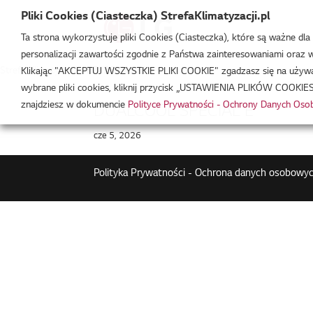
Pliki Cookies (Ciasteczka) StrefaKlimatyzacji.pl
Ta strona wykorzystuje pliki Cookies (Ciasteczka), które są ważne dl
personalizacji zawartości zgodnie z Państwa zainteresowaniami oraz w 
Strefa Klimatyzacji
/
EZ12CYN.CSJ1
Klikając "AKCEPTUJ WSZYSTKIE PLIKI COOKIE" zgadzasz się na używani
wybrane pliki cookies, kliknij przycisk „USTAWIENIA PLIKÓW COOKIES
znajdziesz w dokumencie
Polityce Prywatności - Ochrony Danych Os
DUALCOOL SPECIAL E
cze 5, 2026
Polityka Prywatności - Ochrona danych osobowyc