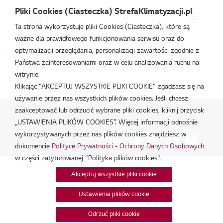
Pliki Cookies (Ciasteczka) StrefaKlimatyzacji.pl
Ta strona wykorzystuje pliki Cookies (Ciasteczka), które są
ważne dla prawidłowego funkcjonowania serwisu oraz do
Strefa Klimatyzacji
/
EZ12CSN.CSJ1
optymalizacji przeglądania, personalizacji zawartości zgodnie z
Państwa zainteresowaniami oraz w celu analizowania ruchu na
DUALCOOL SPECIAL E (W LOOK)
witrynie.
cze 5, 2026
Klikając "AKCEPTUJ WSZYSTKIE PLIKI COOKIE" zgadzasz się na
używanie przez nas wszystkich plików cookies. Jeśli chcesz
zaakceptować lub odrzucić wybrane pliki cookies, kliknij przycisk
Polityka Prywatności - Ochrona danych osobowych.
|
„USTAWIENIA PLIKÓW COOKIES”. Więcej informacji odnośnie
Zarządzaj zgodami na pliki cookie
wykorzystywanych przez nas plików cookies znajdziesz w
Połącz:
dokumencie
Polityce Prywatności - Ochrony Danych Osobowych
w części zatytułowanej "Polityka plików cookies".
Akceptuj wszystkie pliki cookie
Ustawienia plików cookie
Odrzuć pliki cookie