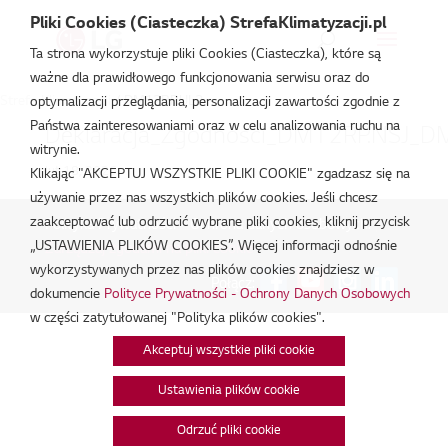
Pliki Cookies (Ciasteczka) StrefaKlimatyzacji.pl
Ta strona wykorzystuje pliki Cookies (Ciasteczka), które są
ważne dla prawidłowego funkcjonowania serwisu oraz do
Strefa Klimatyzacji
/
DM12RP.UL2
optymalizacji przeglądania, personalizacji zawartości zgodnie z
Państwa zainteresowaniami oraz w celu analizowania ruchu na
Deklaracja_Zgodnosci_DM12RP.NSJ_D
witrynie.
lut 18, 2026
Klikając "AKCEPTUJ WSZYSTKIE PLIKI COOKIE" zgadzasz się na
używanie przez nas wszystkich plików cookies. Jeśli chcesz
zaakceptować lub odrzucić wybrane pliki cookies, kliknij przycisk
Polityka Prywatności - Ochrona danych osobowych.
|
„USTAWIENIA PLIKÓW COOKIES”. Więcej informacji odnośnie
Zarządzaj zgodami na pliki cookie
wykorzystywanych przez nas plików cookies znajdziesz w
Połącz:
dokumencie
Polityce Prywatności - Ochrony Danych Osobowych
w części zatytułowanej "Polityka plików cookies".
Akceptuj wszystkie pliki cookie
Ustawienia plików cookie
Odrzuć pliki cookie