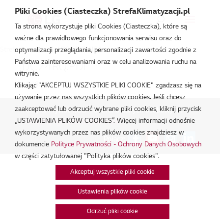
Pliki Cookies (Ciasteczka) StrefaKlimatyzacji.pl
Ta strona wykorzystuje pliki Cookies (Ciasteczka), które są
ważne dla prawidłowego funkcjonowania serwisu oraz do
Strefa Klimatyzacji
/
DC24RQ.NSK
optymalizacji przeglądania, personalizacji zawartości zgodnie z
Państwa zainteresowaniami oraz w celu analizowania ruchu na
DC24RQ.PDF
witrynie.
lut 18, 2026
Klikając "AKCEPTUJ WSZYSTKIE PLIKI COOKIE" zgadzasz się na
używanie przez nas wszystkich plików cookies. Jeśli chcesz
zaakceptować lub odrzucić wybrane pliki cookies, kliknij przycisk
Polityka Prywatności - Ochrona danych osobowych.
|
„USTAWIENIA PLIKÓW COOKIES”. Więcej informacji odnośnie
Zarządzaj zgodami na pliki cookie
wykorzystywanych przez nas plików cookies znajdziesz w
Połącz:
dokumencie
Polityce Prywatności - Ochrony Danych Osobowych
w części zatytułowanej "Polityka plików cookies".
Akceptuj wszystkie pliki cookie
Ustawienia plików cookie
Odrzuć pliki cookie