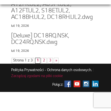
A12FR.UL2, A09FT.UL2,
A12FT.UL2, S18ET.UL2,
AC18BH.UL2, DC18RH.UL2.dwg
lut 19, 2026
[Deluxe] DC18RQ.NSK,
DC24RQ.NSK.dwg
lut 19, 2026
Strona 1 z 3
1
2
3
»
Polityka Prywatności - Ochrona danych osobowych.
|
Zarządzaj zgodami na pliki cookie
Połącz: