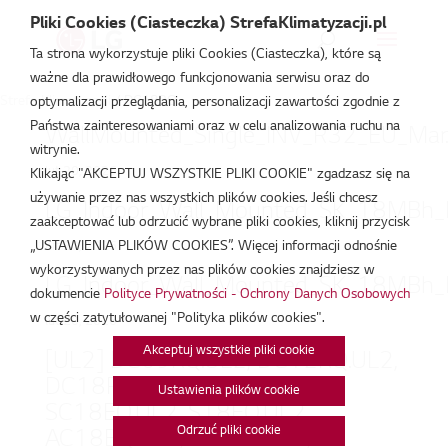
Pliki Cookies (Ciasteczka) StrefaKlimatyzacji.pl
Ta strona wykorzystuje pliki Cookies (Ciasteczka), które są
ważne dla prawidłowego funkcjonowania serwisu oraz do
Strefa Klimatyzacji
/
DC18RQ
optymalizacji przeglądania, personalizacji zawartości zgodnie z
Państwa zainteresowaniami oraz w celu analizowania ruchu na
WallMounted_Single_INV_R32_EU_Mar.
witrynie.
lut 20, 2026
Klikając "AKCEPTUJ WSZYSTKIE PLIKI COOKIE" zgadzasz się na
używanie przez nas wszystkich plików cookies. Jeśli chcesz
LG_Indoor_Wall_Mounted_SK_18MBh_E
zaakceptować lub odrzucić wybrane pliki cookies, kliknij przycisk
„USTAWIENIA PLIKÓW COOKIES”. Więcej informacji odnośnie
lut 20, 2026
wykorzystywanych przez nas plików cookies znajdziesz w
LG_Indoor_Wall_Mounted_SK_18MBh_E
dokumencie
Polityce Prywatności - Ochrony Danych Osobowych
w części zatytułowanej "Polityka plików cookies".
lut 20, 2026
Akceptuj wszystkie pliki cookie
[UL2] DC09RQ.UL2, DC12RQ.UL2,
DC18RQ.UL2, PC18SQ.UL2,
Ustawienia plików cookie
SC18EQ.UL2, S18EQ.UL2,
Odrzuć pliki cookie
AC18BQ.UL2, A09FR.UL2,