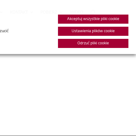
KONTAKT
POBIERZ
WIDEO
Akceptuj wszystkie pliki cookie
zucić
Ustawienia plików cookie
Odrzuć pliki cookie