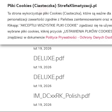
Pliki Cookies (Ciasteczka) StrefaKlimatyzacji.pl
Ta strona wykorzystuje pliki Cookies (Ciasteczka), które są ważne dl
personalizacji zawartości zgodnie z Państwa zainteresowaniami oraz w 
Strefa Klimatyzacji
/
DC18RK
Klikając "AKCEPTUJ WSZYSTKIE PLIKI COOKIE" zgadzasz się na używani
wybrane pliki cookies, kliknij przycisk „USTAWIENIA PLIKÓW COOKIES
znajdziesz w dokumencie
Polityce Prywatności - Ochrony Danych Os
karta_katalogowa_Deluxe.pdf
lut 19, 2026
DELUXE.pdf
lut 19, 2026
DELUXE.pdf
lut 19, 2026
IM_DCxxRK_Polish.pdf
lut 19, 2026