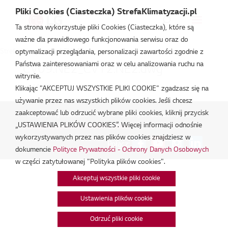
Pliki Cookies (Ciasteczka) StrefaKlimatyzacji.pl
Ta strona wykorzystuje pliki Cookies (Ciasteczka), które są
ważne dla prawidłowego funkcjonowania serwisu oraz do
Strefa Klimatyzacji
/
CV24F
optymalizacji przeglądania, personalizacji zawartości zgodnie z
Państwa zainteresowaniami oraz w celu analizowania ruchu na
CV09.NE2_CV12.NE2.dwg
witrynie.
lut 19, 2026
Klikając "AKCEPTUJ WSZYSTKIE PLIKI COOKIE" zgadzasz się na
używanie przez nas wszystkich plików cookies. Jeśli chcesz
zaakceptować lub odrzucić wybrane pliki cookies, kliknij przycisk
Polityka Prywatności - Ochrona danych osobowych.
|
„USTAWIENIA PLIKÓW COOKIES”. Więcej informacji odnośnie
Zarządzaj zgodami na pliki cookie
wykorzystywanych przez nas plików cookies znajdziesz w
Połącz:
dokumencie
Polityce Prywatności - Ochrony Danych Osobowych
w części zatytułowanej "Polityka plików cookies".
Akceptuj wszystkie pliki cookie
Ustawienia plików cookie
Odrzuć pliki cookie