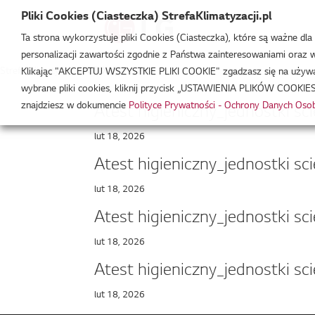
Pliki Cookies (Ciasteczka) StrefaKlimatyzacji.pl
Ta strona wykorzystuje pliki Cookies (Ciasteczka), które są ważne dl
personalizacji zawartości zgodnie z Państwa zainteresowaniami oraz w 
Strefa Klimatyzacji
/
CT(XX)F
Klikając "AKCEPTUJ WSZYSTKIE PLIKI COOKIE" zgadzasz się na używani
wybrane pliki cookies, kliknij przycisk „USTAWIENIA PLIKÓW COOKIES
znajdziesz w dokumencie
Polityce Prywatności - Ochrony Danych Os
Atest higieniczny_jednostki
lut 18, 2026
Atest higieniczny_jednostki
lut 18, 2026
Atest higieniczny_jednostki
lut 18, 2026
Atest higieniczny_jednostki
lut 18, 2026