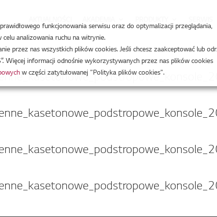
AKTUALNOŚCI
AKADEMIA
PRODUKTY
SERWIS
a prawidłowego funkcjonowania serwisu oraz do optymalizacji przeglądania,
celu analizowania ruchu na witrynie.
e przez nas wszystkich plików cookies. Jeśli chcesz zaakceptować lub odr
”. Więcej informacji odnośnie wykorzystywanych przez nas plików cookies
obowych
w części zatytułowanej "Polityka plików cookies".
 scienne_kasetonowe_podstropowe_konsole_
 scienne_kasetonowe_podstropowe_konsole_
 scienne_kasetonowe_podstropowe_konsole_
 scienne_kasetonowe_podstropowe_konsole_