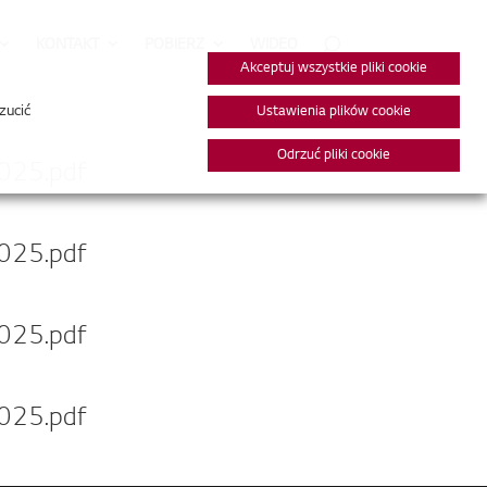
KONTAKT
POBIERZ
WIDEO
Akceptuj wszystkie pliki cookie
zucić
Ustawienia plików cookie
Odrzuć pliki cookie
2025.pdf
2025.pdf
2025.pdf
2025.pdf