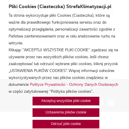
Pliki Cookies (Ciasteczka) StrefaKlimatyzacji.pl
Ta strona wykorzystuje pliki Cookies (Ciasteczka), które są
ważne dla prawidłowego funkcjonowania serwisu oraz do
Strefa Klimatyzacji
/
CT18F.NQ0
optymalizacji przeglądania, personalizacji zawartości zgodnie z
Państwa zainteresowaniami oraz w celu analizowania ruchu na
CT18F_NQ0.jpg
witrynie.
lut 18, 2026
Klikając "AKCEPTUJ WSZYSTKIE PLIKI COOKIE" zgadzasz się na
używanie przez nas wszystkich plików cookies. Jeśli chcesz
DoC_CT18F.NQ0.PDF
zaakceptować lub odrzucić wybrane pliki cookies, kliknij przycisk
„USTAWIENIA PLIKÓW COOKIES”. Więcej informacji odnośnie
lut 18, 2026
wykorzystywanych przez nas plików cookies znajdziesz w
dokumencie
Polityce Prywatności - Ochrony Danych Osobowych
Polityka Prywatności - Ochrona danych osobowych.
|
w części zatytułowanej "Polityka plików cookies".
Zarządzaj zgodami na pliki cookie
Akceptuj wszystkie pliki cookie
Połącz:
Ustawienia plików cookie
Odrzuć pliki cookie