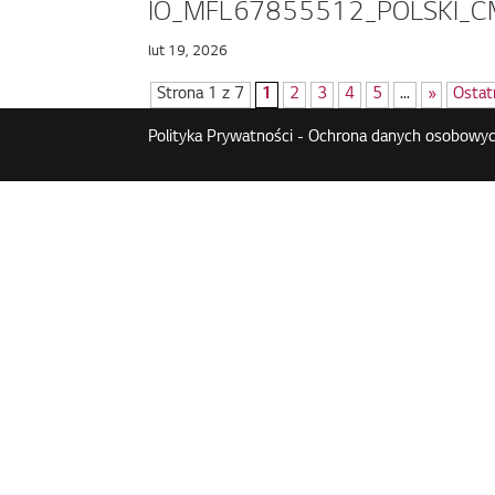
IO_MFL67855512_POLSKI_CM
lut 19, 2026
Strona 1 z 7
1
2
3
4
5
...
»
Ostat
Polityka Prywatności - Ochrona danych osobowyc