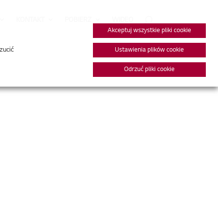
KONTAKT
POBIERZ
WIDEO
Akceptuj wszystkie pliki cookie
zucić
Ustawienia plików cookie
Odrzuć pliki cookie