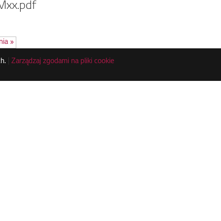
xx.pdf
nia »
h.
|
Zarządzaj zgodami na pliki cookie