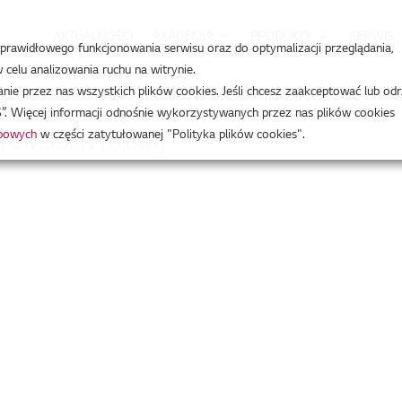
AKTUALNOŚCI
AKADEMIA
PRODUKTY
SERWIS
a prawidłowego funkcjonowania serwisu oraz do optymalizacji przeglądania,
celu analizowania ruchu na witrynie.
e przez nas wszystkich plików cookies. Jeśli chcesz zaakceptować lub odr
”. Więcej informacji odnośnie wykorzystywanych przez nas plików cookies
obowych
w części zatytułowanej "Polityka plików cookies".
, UM30F.N10.dwg