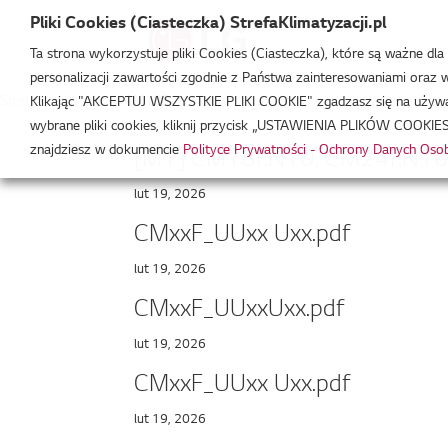
Pliki Cookies (Ciasteczka) StrefaKlimatyzacji.pl
Ta strona wykorzystuje pliki Cookies (Ciasteczka), które są ważne dl
personalizacji zawartości zgodnie z Państwa zainteresowaniami oraz w 
Strefa Klimatyzacji
/
CM18F
Klikając "AKCEPTUJ WSZYSTKIE PLIKI COOKIE" zgadzasz się na używani
wybrane pliki cookies, kliknij przycisk „USTAWIENIA PLIKÓW COOKIES
znajdziesz w dokumencie
Polityce Prywatności - Ochrony Danych Os
[M1] CM18F.N10, CM24F.N10
lut 19, 2026
CMxxF_UUxx Uxx.pdf
lut 19, 2026
CMxxF_UUxxUxx.pdf
lut 19, 2026
CMxxF_UUxx Uxx.pdf
lut 19, 2026