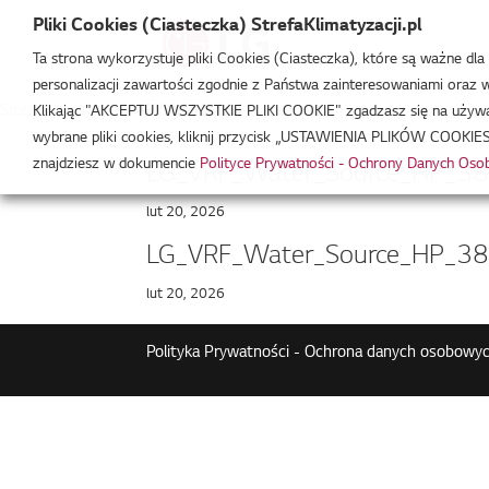
Pliki Cookies (Ciasteczka) StrefaKlimatyzacji.pl
Ta strona wykorzystuje pliki Cookies (Ciasteczka), które są ważne dl
personalizacji zawartości zgodnie z Państwa zainteresowaniami oraz w 
Strefa Klimatyzacji
/
ARWN580LAS4
Klikając "AKCEPTUJ WSZYSTKIE PLIKI COOKIE" zgadzasz się na używani
wybrane pliki cookies, kliknij przycisk „USTAWIENIA PLIKÓW COOKIES
znajdziesz w dokumencie
Polityce Prywatności - Ochrony Danych Os
LG_VRF_Water_Source_HP_38
lut 20, 2026
LG_VRF_Water_Source_HP_38
lut 20, 2026
Polityka Prywatności - Ochrona danych osobowyc