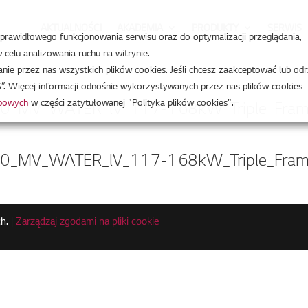
AKTUALNOŚCI
AKADEMIA
PRODUKTY
SERWIS
a prawidłowego funkcjonowania serwisu oraz do optymalizacji przeglądania,
celu analizowania ruchu na witrynie.
e przez nas wszystkich plików cookies. Jeśli chcesz zaakceptować lub odr
”. Więcej informacji odnośnie wykorzystywanych przez nas plików cookies
obowych
w części zatytułowanej "Polityka plików cookies".
0_MV_WATER_lV_117-168kW_Triple_Frame
0_MV_WATER_lV_117-168kW_Triple_Frame
h.
|
Zarządzaj zgodami na pliki cookie