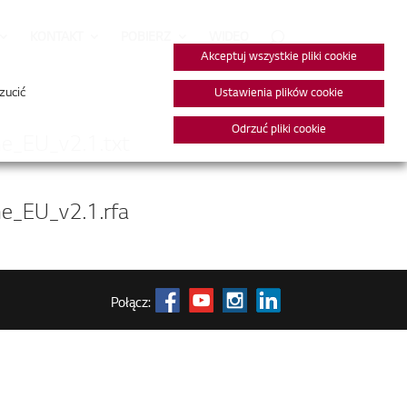
KONTAKT
POBIERZ
WIDEO
Akceptuj wszystkie pliki cookie
zucić
Ustawienia plików cookie
Odrzuć pliki cookie
_EU_v2.1.txt
_EU_v2.1.rfa
Połącz: