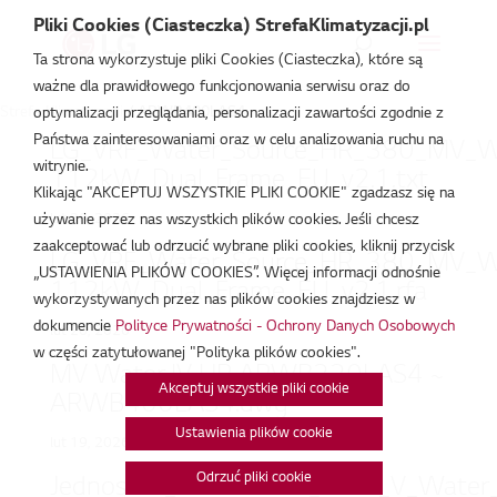
Pliki Cookies (Ciasteczka) StrefaKlimatyzacji.pl
Ta strona wykorzystuje pliki Cookies (Ciasteczka), które są
ważne dla prawidłowego funkcjonowania serwisu oraz do
Strefa Klimatyzacji
/
ARWB400LAS4
optymalizacji przeglądania, personalizacji zawartości zgodnie z
Państwa zainteresowaniami oraz w celu analizowania ruchu na
LG_VRF_Water_Source_HR_380_MV_W
witrynie.
112kW_Dual_Frame_EU_v2.1.txt
Klikając "AKCEPTUJ WSZYSTKIE PLIKI COOKIE" zgadzasz się na
lut 20, 2026
używanie przez nas wszystkich plików cookies. Jeśli chcesz
zaakceptować lub odrzucić wybrane pliki cookies, kliknij przycisk
LG_VRF_Water_Source_HR_380_MV_W
„USTAWIENIA PLIKÓW COOKIES”. Więcej informacji odnośnie
112kW_Dual_Frame_EU_v2.1.rfa
wykorzystywanych przez nas plików cookies znajdziesz w
dokumencie
Polityce Prywatności - Ochrony Danych Osobowych
lut 20, 2026
w części zatytułowanej "Polityka plików cookies".
MV Water IV HR ARWB220LAS4 ~
Akceptuj wszystkie pliki cookie
ARWB400LAS4.dwg
Ustawienia plików cookie
lut 19, 2026
Odrzuć pliki cookie
Jednostka_zewnetrzna_Multi_V_Water_