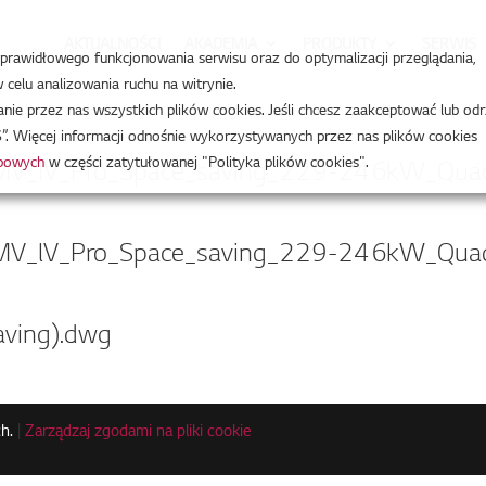
AKTUALNOŚCI
AKADEMIA
PRODUKTY
SERWIS
a prawidłowego funkcjonowania serwisu oraz do optymalizacji przeglądania,
celu analizowania ruchu na witrynie.
e przez nas wszystkich plików cookies. Jeśli chcesz zaakceptować lub odr
”. Więcej informacji odnośnie wykorzystywanych przez nas plików cookies
obowych
w części zatytułowanej "Polityka plików cookies".
V_lV_Pro_Space_saving_229-246kW_Quadr
V_lV_Pro_Space_saving_229-246kW_Quadr
ving).dwg
h.
|
Zarządzaj zgodami na pliki cookie