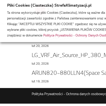
Pliki Cookies (Ciasteczka) StrefaKlimatyzacji.pl
Ta strona wykorzystuje pliki Cookies (Ciasteczka), które są ważne dl
personalizacji zawartości zgodnie z Państwa zainteresowaniami oraz w 
Strefa Klimatyzacji
/
ARUN860LLN4
Klikając "AKCEPTUJ WSZYSTKIE PLIKI COOKIE" zgadzasz się na używani
wybrane pliki cookies, kliknij przycisk „USTAWIENIA PLIKÓW COOKIES
znajdziesz w dokumencie
Polityce Prywatności - Ochrony Danych Os
LG_VRF_Air_Source_HP_380_M
lut 20, 2026
LG_VRF_Air_Source_HP_380_M
lut 20, 2026
ARUN820~880LLN4(Space Sa
lut 19, 2026
Polityka Prywatności - Ochrona danych osobowyc